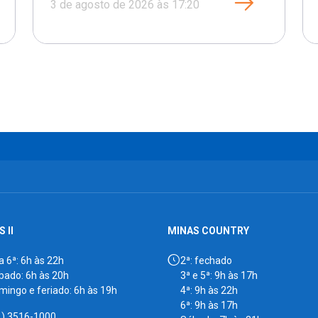
3 de agosto de 2026 às 17:20
 II
MINAS COUNTRY
a 6ª: 6h às 22h
2ª: fechado
bado: 6h às 20h
3ª e 5ª: 9h às 17h
mingo e feriado: 6h às 19h
4ª: 9h às 22h
6ª: 9h às 17h
1) 3516-1000