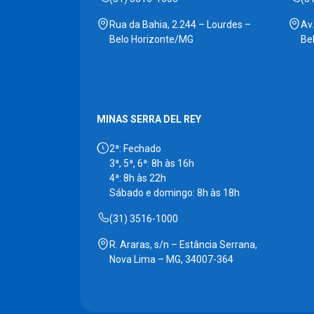
Rua da Bahia, 2.244 – Lourdes –
Av
Belo Horizonte/MG
Be
MINAS SERRA DEL REY
2ª: Fechado
3ª, 5ª, 6ª: 8h às 16h
4ª: 8h às 22h
Sábado e domingo: 8h às 18h
(31) 3516-1000
R. Araras, s/n – Estância Serrana,
Nova Lima – MG, 34007-364