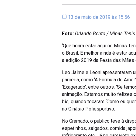
13 de maio de 2019 às 15:56
Foto:
Orlando Bento / Minas Tênis
‘Que honra estar aqui no Minas Tên
o Brasil. E melhor ainda é estar a
a edição 2019 da Festa das Mães do
Leo Jaime e Leoni apresentaram u
parceria, como ‘A Fórmula do Amor’, ‘
‘Exagerado’, entre outros. ‘Se tem
animação. Estamos muito felizes c
bis, quando tocaram ‘Como eu quero
no Ginásio Poliesportivo.
No Gramado, o público teve à disp
espetinhos, salgados, comida japon
refrigerante etc. Já no camarote e