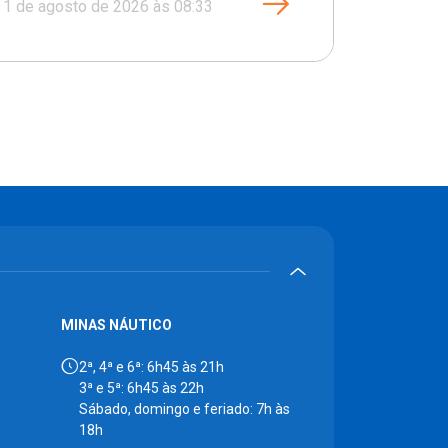
1 de agosto de 2026 às 08:33
MINAS NÁUTICO
2ª, 4ª e 6ª: 6h45 às 21h
3ª e 5ª: 6h45 às 22h
Sábado, domingo e feriado: 7h às
18h