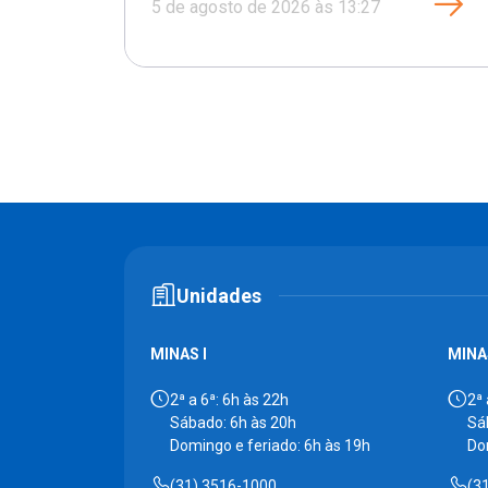
5 de agosto de 2026 às 13:27
Unidades
MINAS I
MINAS
2ª a 6ª: 6h às 22h
2ª 
Sábado: 6h às 20h
Sá
Domingo e feriado: 6h às 19h
Do
(31) 3516-1000
(3