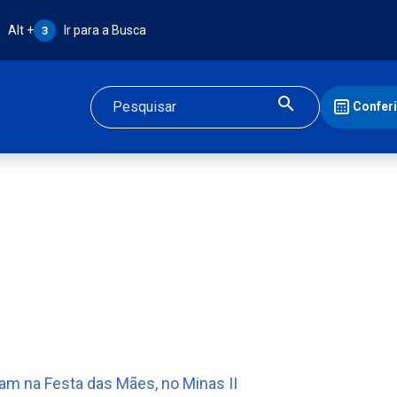
Atalho Alt + 3:
Alt +
Ir para a Busca
3
Confer
Buscar
am na Festa das Mães, no Minas II