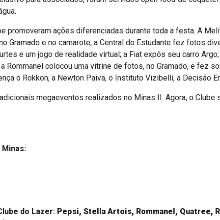
 água.
be promoveram ações diferenciadas durante toda a festa. A Mel
o Gramado e no camarote; a Central do Estudante fez fotos dive
tes e um jogo de realidade virtual; a Fiat expôs seu carro Argo
 a Rommanel colocou uma vitrine de fotos, no Gramado, e fez so
 o Rokkon, a Newton Paiva, o Instituto Vizibelli, a Decisão En
adicionais megaeventos realizados no Minas II. Agora, o Clube s
o Minas:
lube do Lazer:
Pepsi, Stella Artois, Rommanel, Quatree, R