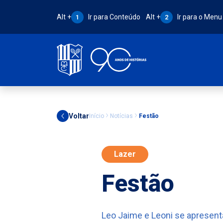
Atalho Alt + 1:
Atalho Alt + 2:
Alt +
Ir para Conteúdo
Alt +
Ir para o Menu
1
2
Voltar
Início
Notícias
Festão
Lazer
Festão
Leo Jaime e Leoni se apresent