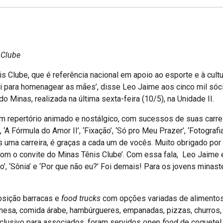
 Clube
is Clube, que é referência nacional em apoio ao esporte e à cult
qui para homenagear as mães’, disse Leo Jaime aos cinco mil só
 Minas, realizada na última sexta-feira (10/5), na Unidade II.
m repertório animado e nostálgico, com sucessos de suas carre
A Fórmula do Amor II’, ‘Fixação’, ‘Só pro Meu Prazer’, ‘Fotografia’, 
os uma carreira, é graças a cada um de vocês. Muito obrigado po
om o convite do Minas Tênis Clube’. Com essa fala, Leo Jaime e
’, ‘Sônia’ e ‘Por que não eu?’ Foi demais! Para os jovens minas
osição barracas e
food trucks
com opções variadas de alimentos 
esa, comida árabe, hambúrgueres, empanadas, pizzas, churros, s
xclusivo para associados, foram servidos
open food
de coquete