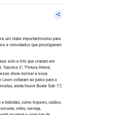
ura; um clube importantíssimo para
cios e convidados que prestigiaram
iras solo e
hits
que criaram em
‘Garotos II’, ‘Pintura Íntima’,
r esse show incrível e essa
 Leoni voltaram ao palco para o
tenistas, ainda houve Boate Sub-17,
e bebidas, como tropeiro, caldos,
orvete, vinho, cerveja,
l
petit gourmet
e
open bar
de