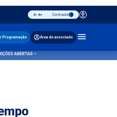
Contraste
Painel de 
Diminuir fonte
Aumentar fonte
Alternar contraste
ir Programação
Área do associado
Abrir 
RIÇÕES ABERTAS
Tempo