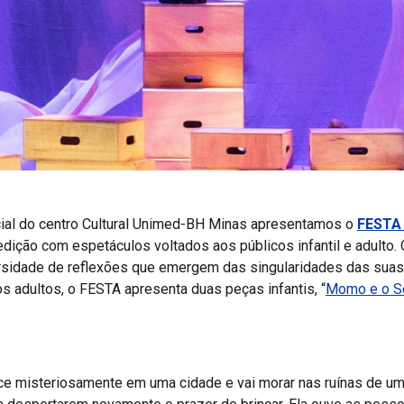
al do centro Cultural Unimed-BH Minas apresentamos o
FESTA
dição com espetáculos voltados aos públicos infantil e adulto. 
iversidade de reflexões que emergem das singularidades das su
 adultos, o FESTA apresenta duas peças infantis, “
Momo e o S
e misteriosamente em uma cidade e vai morar nas ruínas de um 
 a despertarem novamente o prazer de brincar. Ela ouve as pess