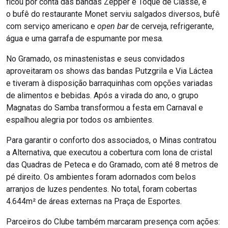
ficou por conta das bandas Zepper e Toque de Classe, e
o bufê do restaurante Monet serviu salgados diversos, bufê
com serviço americano e
open bar
de cerveja, refrigerante,
água e uma garrafa de espumante por mesa.
No Gramado, os minastenistas e seus convidados
aproveitaram os shows das bandas Putzgrila e Via Láctea
e tiveram à disposição barraquinhas com opções variadas
de alimentos e bebidas. Após a virada do ano, o grupo
Magnatas do Samba transformou a festa em Carnaval e
espalhou alegria por todos os ambientes.
Para garantir o conforto dos associados, o Minas contratou
a Alternativa, que executou a cobertura com lona de cristal
das Quadras de Peteca e do Gramado, com até 8 metros de
pé direito. Os ambientes foram adornados com belos
arranjos de luzes pendentes. No total, foram cobertas
4.644m² de áreas externas na Praça de Esportes.
Parceiros do Clube também marcaram presença com ações: