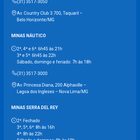
(31) 3517-3050
Av. Country Club 3.700, Taquaril –
Belo Horizonte/MG
MINAS NÁUTICO
2ª, 4ª e 6ª: 6h45 às 21h
3ª e 5ª: 6h45 às 22h
Sábado, domingo e feriado: 7h às 18h
(31) 3517-3000
Av. Princesa Diana, 200 Alphaville –
Lagoa dos Ingleses – Nova Lima/MG
MINAS SERRA DEL REY
2ª: Fechado
3ª, 5ª, 6ª: 8h às 16h
4ª: 8h às 22h