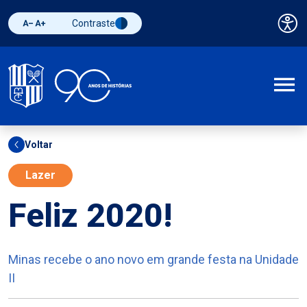
Contraste
Pai
Diminuir fonte
Aumentar fonte
Alternar contraste
A
Voltar
Lazer
Feliz 2020!
Minas recebe o ano novo em grande festa na Unidade
II