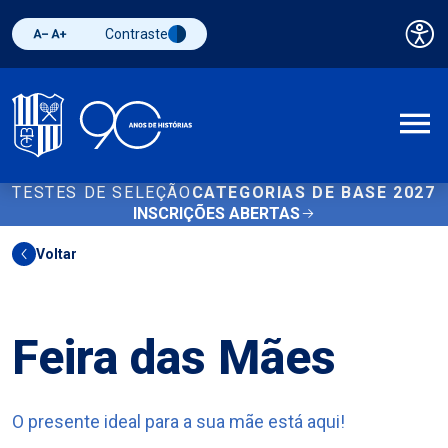
Contraste
Pai
Diminuir fonte
Aumentar fonte
Alternar contraste
A
TESTES DE SELEÇÃO
CATEGORIAS DE BASE 2027
INSCRIÇÕES ABERTAS
Voltar
Outros
Feira das Mães
O presente ideal para a sua mãe está aqui!