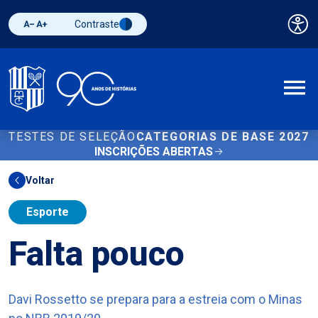
Contraste
Pai
Diminuir fonte
Aumentar fonte
Alternar contraste
A
TESTES DE SELEÇÃO
CATEGORIAS DE BASE 2027
INSCRIÇÕES ABERTAS
Voltar
Esporte
Falta pouco
Davi Rossetto se prepara para a estreia com o Minas