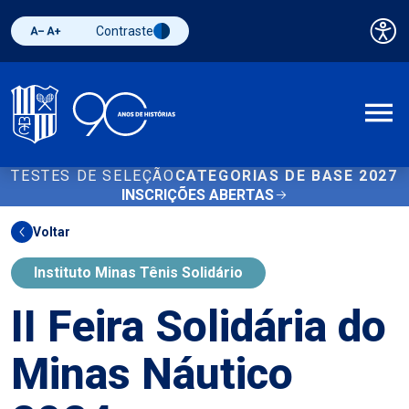
Contraste
Pai
Diminuir fonte
Aumentar fonte
Alternar contraste
A
TESTES DE SELEÇÃO
CATEGORIAS DE BASE 2027
INSCRIÇÕES ABERTAS
Voltar
Instituto Minas Tênis Solidário
II Feira Solidária do
Minas Náutico