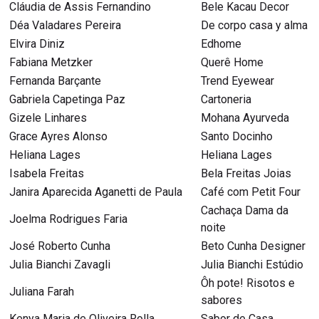
Cláudia de Assis Fernandino
Bele Kacau Decor
Déa Valadares Pereira
De corpo casa y alma
Elvira Diniz
Edhome
Fabiana Metzker
Querê Home
Fernanda Barçante
Trend Eyewear
Gabriela Capetinga Paz
Cartoneria
Gizele Linhares
Mohana Ayurveda
Grace Ayres Alonso
Santo Docinho
Heliana Lages
Heliana Lages
Isabela Freitas
Bela Freitas Joias
Janira Aparecida Aganetti de Paula
Café com Petit Four
Cachaça Dama da
Joelma Rodrigues Faria
noite
José Roberto Cunha
Beto Cunha Designer
Julia Bianchi Zavagli
Julia Bianchi Estúdio
Ôh pote! Risotos e
Juliana Farah
sabores
Kenya Maria de Oliveira Rolla
Sabor de Casa