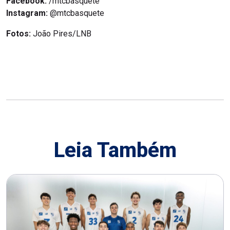
Facebook:
/mtcbasquete
Instagram:
@mtcbasquete
Fotos:
João Pires/LNB
Leia Também