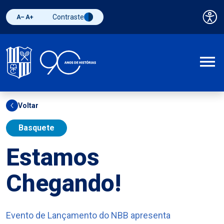
Contraste
Pai
Diminuir fonte
Aumentar fonte
Alternar contraste
A
Voltar
Basquete
Estamos
Chegando!
Evento de Lançamento do NBB apresenta