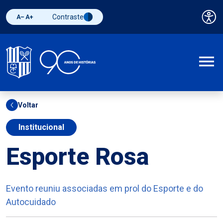
Contraste
Pai
Diminuir fonte
Aumentar fonte
Alternar contraste
A
Voltar
Institucional
Esporte Rosa
Evento reuniu associadas em prol do Esporte e do
Autocuidado