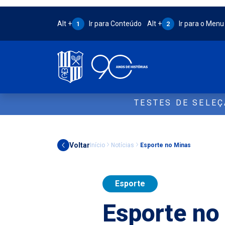
Atalho Alt + 1:
Atalho Alt + 2:
Alt +
Ir para Conteúdo
Alt +
Ir para o Menu
1
2
TESTES DE SELE
Voltar
Início
Notícias
Esporte no Minas
Esporte
Esporte no