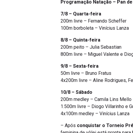
7/8 – Quarta-feira
200m livre – Fernando Scheffer
100m borboleta – Vinícius Lanza
8/8 – Quinta-feira
200m peito – Julia Sebastian
800m livre – Miguel Valente e Diog
9/8 – Sexta-feira
50m livre – Bruno Fratus
4x200m livre – Aline Rodrigues, F
10/8 – Sábado
200m medley – Camila Lins Mello
1.500m livre – Diogo Villarinho e 
4x100m medley – Vinícius Lanza
– Após
conquistar o Torneio Pré
feminina de vôlei está pronta para b