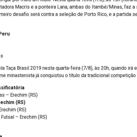
ntadora Macrís e a ponteira Lana, ambas do Itambé/Minas, faz a
eiro desafio será contra a seleção de Porto Rico, e a partida ser
Peru
os
la Taça Brasil 2019 nesta quarta-feira (7/8), às 20h, quando irá
time minastenista já conquistou o título da tradicional competiç
sificatória
nas – Erechim (RS)
rechim (RS)
Erechim (RS)
 Futsal – Erechim (RS)
a