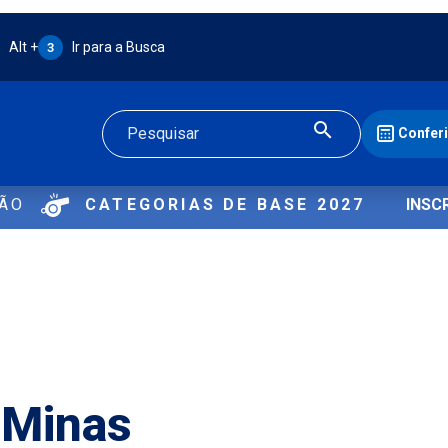
Atalho Alt + 3:
Alt +
Ir para a Busca
3
Confer
Buscar
ÇÃO
CATEGORIAS DE BASE 2027
INSC
 Minas