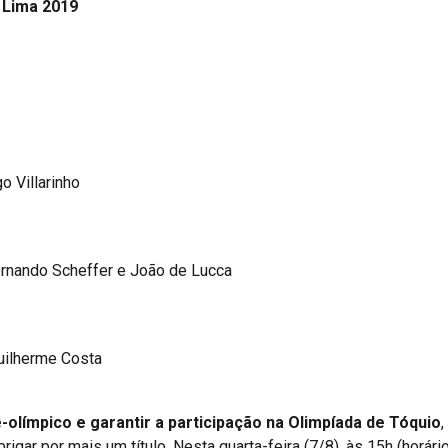
o Villarinho
ernando Scheffer e João de Lucca
Guilherme Costa
-olímpico e garantir a participação na Olimpíada de Tóquio
,
rigar por mais um título. Nesta quarta-feira (7/8), às 15h (horário