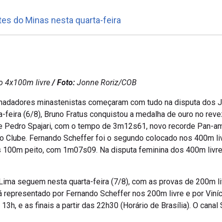
es do Minas nesta quarta-feira
o 4x100m livre
/ Foto:
Jonne Roriz/COB
nadadores minastenistas começaram com tudo na disputa dos 
a-feira (6/8), Bruno Fratus conquistou a medalha de ouro no rev
i e Pedro Spajari, com o tempo de 3m12s61, novo recorde Pan-am
o Clube. Fernando Scheffer foi o segundo colocado nos 400m li
100m peito, com 1m07s09. Na disputa feminina dos 400m livre, 
Lima seguem nesta quarta-feira (7/8), com as provas de 200m l
á representado por Fernando Scheffer nos 200m livre e por Viní
13h, e as finais a partir das 22h30 (Horário de Brasília). O canal 
 Lima 2019