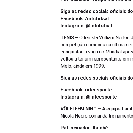
Siga as redes sociais oficiais d
Facebook:
/mtcfutsal
Instagram:
@mtcfutsal
TÊNIS –
O tenista William Norton 
competição começou na última segu
conquistou a vaga no Mundial após
voltou a ter um representante em mu
Melo, ainda em 1999.
Siga as redes sociais oficiais do
Facebook:
mtcesporte
Instagram: @mtcesporte
VÔLEI FEMININO –
A equipe Itambé
Nicola Negro comanda treinamento a
Patrocinador:
Itambé
Patrocinador:
Localiza Hertz