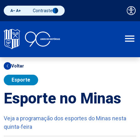
Contraste
Pai
Diminuir fonte
Aumentar fonte
Alternar contraste
A
Voltar
Esporte
Esporte no Minas
Veja a programação dos esportes do Minas nesta
quinta-feira