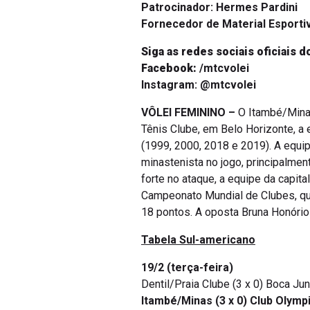
Patrocinador: Hermes Pardini
Fornecedor de Material Esporti
Siga as redes sociais oficiais d
Facebook:
/mtcvolei
Instagram: @mtcvolei
VÔLEI FEMININO –
O Itambé/Minas
Tênis Clube, em Belo Horizonte, a
(1999, 2000, 2018 e 2019). A equi
minastenista no jogo, principalmen
forte no ataque, a equipe da capita
Campeonato Mundial de Clubes, que
18 pontos. A oposta Bruna Honório 
Tabela Sul-americano
19/2 (terça-feira)
Dentil/Praia Clube (3 x 0) Boca J
Itambé/Minas (3 x 0) Club Olymp