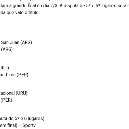
am a grande final no dia 2/3. A disputa de 5º e 6º lugares será n
da que vale o título.
e San Juan (ARG)
 (ARG)
(URU)
tas Lima (PER)
acional (URU)
 (PER)
puta de 5º e 6 lugares)
emifinal) – Sportv