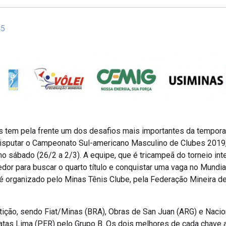
45
s tem pela frente um dos desafios mais importantes da tempora
disputar o Campeonato Sul-americano Masculino de Clubes 2019,
imo sábado (26/2 a 2/3). A equipe, que é tricampeã do torneio int
edor para buscar o quarto título e conquistar uma vaga no Mund
é organizado pelo Minas Tênis Clube, pela Federação Mineira de
ição, sendo Fiat/Minas (BRA), Obras de San Juan (ARG) e Nacio
tas Lima (PER) pelo Grupo B. Os dois melhores de cada chave a