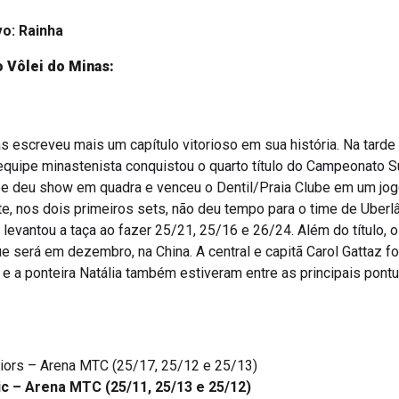
vo: Rainha
o Vôlei do Minas:
 escreveu mais um capítulo vitorioso em sua história. Na tard
 equipe minastenista conquistou o quarto título do Campeonato 
pe deu show em quadra e venceu o Dentil/Praia Clube em um jog
te, nos dois primeiros sets, não deu tempo para o time de Uberlâ
l levantou a taça ao fazer 25/21, 25/16 e 26/24. Além do título,
 será em dezembro, na China. A central e capitã Carol Gattaz fo
e a ponteira Natália também estiveram entre as principais pont
uniors – Arena MTC (25/17, 25/12 e 25/13)
ic – Arena MTC (25/11, 25/13 e 25/12)