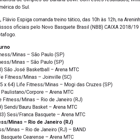
mérica do Sul.
 Flávio Espiga comanda treino tático, das 10h às 12h, na Areninh
ssos oficiais pelo Novo Basquete Brasil (NBB) CAIXA 2018/19 
otafogo.
urno
Fitness/Minas – São Paulo (SP)
itness/Minas – São Paulo (SP)
80) São José Basketball – Arena MTC
fe Fitness/Minas – Joinville (SC)
5 x 64) Life Fitness/Minas – Mogi das Cruzes (SP)
5 Paulistano/Corpore – Arena MTC
e Fitness/Minas – Rio de Janeiro (RJ)
89) Sendi/Bauru Basket – Arena MTC
103) Sesi/Franca Basquete – Arena MTC
ess/Minas – Rio de Janeiro (RJ)
ess/Minas – Rio de Janeiro (RJ) – BAND
x Basquete Cearense – Arena MTC