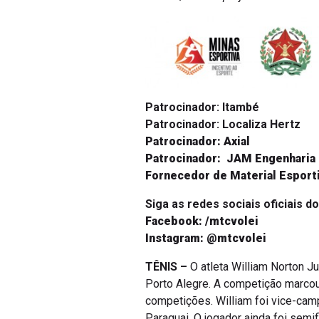
Patrocinador: Itambé
Patrocinador: Localiza Hertz
Patrocinador: Axial
Patrocinador: JAM Engenharia
Fornecedor de Material Esporti
Siga as redes sociais oficiais do
Facebook: /mtcvolei
Instagram: @mtcvolei
TÊNIS –
O atleta William Norton J
Porto Alegre. A competição marcou
competições. William foi vice-ca
Paraguai. O jogador ainda foi sem