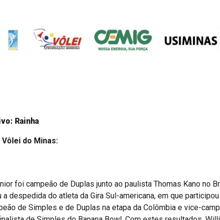
vo: Rainha
 Vôlei do Minas:
unior foi campeão de Duplas junto ao paulista Thomas Kano no Br
 a despedida do atleta da Gira Sul-americana, em que participo
mpeão de Simples e de Duplas na etapa da Colômbia e vice-cam
ifinalista de Simples do Banana Bowl. Com estes resultados, Wi