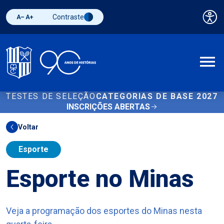
Contraste
Pai
Diminuir fonte
Aumentar fonte
Alternar contraste
A
TESTES DE SELEÇÃO
CATEGORIAS DE BASE 2027
INSCRIÇÕES ABERTAS
Voltar
Esporte
Esporte no Minas
Veja a programação dos esportes do Minas nesta