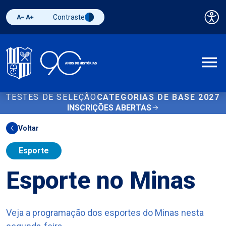
Contraste
Pai
Diminuir fonte
Aumentar fonte
Alternar contraste
A
TESTES DE SELEÇÃO
CATEGORIAS DE BASE 2027
INSCRIÇÕES ABERTAS
Voltar
Esporte
Esporte no Minas
Veja a programação dos esportes do Minas nesta