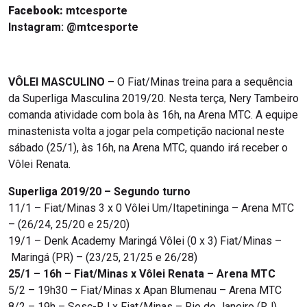
Facebook:
mtcesporte
Instagram: @mtcesporte
VÔLEI MASCULINO –
O Fiat/Minas treina para a sequência
da Superliga Masculina 2019/20. Nesta terça, Nery Tambeiro
comanda atividade com bola às 16h, na Arena MTC. A equipe
minastenista volta a jogar pela competição nacional neste
sábado (25/1), às 16h, na Arena MTC, quando irá receber o
Vôlei Renata.
Superliga 2019/20 – Segundo turno
11/1 – Fiat/Minas 3 x 0 Vôlei Um/Itapetininga – Arena MTC
– (26/24, 25/20 e 25/20)
19/1 – Denk Academy Maringá Vôlei (0 x 3) Fiat/Minas –
Maringá (PR) – (23/25, 21/25 e 26/28)
25/1 – 16h – Fiat/Minas x Vôlei Renata – Arena MTC
5/2 – 19h30 – Fiat/Minas x Apan Blumenau – Arena MTC
8/2 – 19h – Sesc-RJ x Fiat/Minas – Rio de Janeiro (RJ)