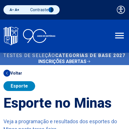
Contraste
Pai
Diminuir fonte
Aumentar fonte
Alternar contraste
A
TESTES DE SELEÇÃO
CATEGORIAS DE BASE 2027
INSCRIÇÕES ABERTAS
Voltar
Esporte
Esporte no Minas
Veja a programação e resultados dos esportes do