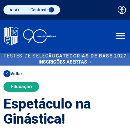
Contraste
Pai
Diminuir fonte
Aumentar fonte
Alternar contraste
A
TESTES DE SELEÇÃO
CATEGORIAS DE BASE 2027
INSCRIÇÕES ABERTAS
Voltar
Educação
Espetáculo na
Ginástica!