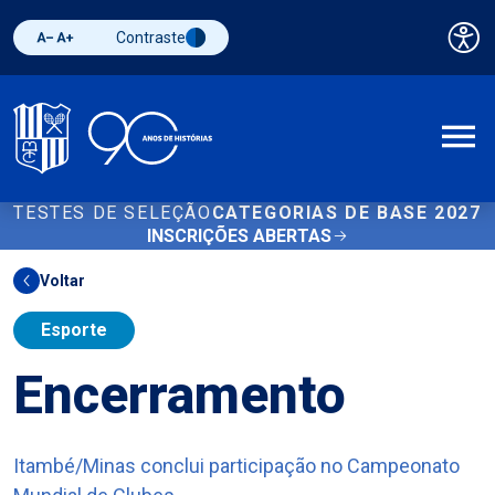
Contraste
Pai
Diminuir fonte
Aumentar fonte
Alternar contraste
A
TESTES DE SELEÇÃO
CATEGORIAS DE BASE 2027
INSCRIÇÕES ABERTAS
Voltar
Esporte
Encerramento
Itambé/Minas conclui participação no Campeonato