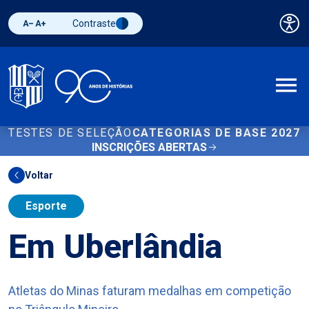
Contraste
Pai
Diminuir fonte
Aumentar fonte
Alternar contraste
A
TESTES DE SELEÇÃO
CATEGORIAS DE BASE 2027
INSCRIÇÕES ABERTAS
Voltar
Esporte
Em Uberlândia
Atletas do Minas faturam medalhas em competição