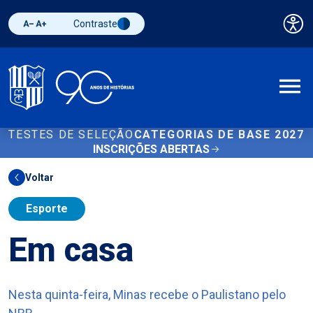
Contraste
Pai
Diminuir fonte
Aumentar fonte
Alternar contraste
A
TESTES DE SELEÇÃO
CATEGORIAS DE BASE 2027
INSCRIÇÕES ABERTAS
Voltar
Esporte
Em casa
Nesta quinta-feira, Minas recebe o Paulistano pelo