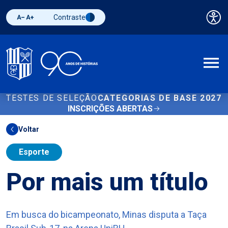
Contraste
Pai
Diminuir fonte
Aumentar fonte
Alternar contraste
A
TESTES DE SELEÇÃO
CATEGORIAS DE BASE 2027
INSCRIÇÕES ABERTAS
Voltar
Esporte
Por mais um título
Em busca do bicampeonato, Minas disputa a Taça