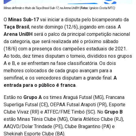
Minas defende o título da Taça Brasil Sub-17, na Arena UniBH (
Fotos:
Ignácio Costa/MTC)
O
Minas Sub-17
vai iniciar a disputa pelo bicampeonato da
Taça Brasil
, neste domingo (12/6), jogando em casa. A
Arena UniBH
será o palco da principal competição nacional
da categoria, que será realizada até o próximo sábado
(18/6) com a presença dos campeões estaduais de 2021.
Ao todo, dez times disputam o torneio, divididos nos grupos
A e B, e se enfrentam na fase classificatória. Os dois
melhores colocados de cada grupo avançam para a
semifinal, e os vencedores disputam a grande final.
A
entrada para o público é franca
.
Estão no
Grupo A
os times Araguá Futsal (MG), Francana
Superliga Futsal (CE), OEPAA Futsal Arapoti (PR), Esporte
Clube Vivaz (RR) e ATFEC/FME Timbó (SC). No
Grupo B
estão Minas Tênis Clube (MG), Olaria Atlético Clube (RJ),
AAQVD/Dolar Trindade (PE), Clube Bragantino (PA) e
Shekinah Esporte Clube (BA).