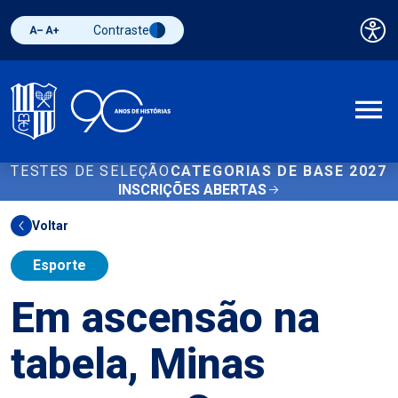
Contraste
Pai
Diminuir fonte
Aumentar fonte
Alternar contraste
A
TESTES DE SELEÇÃO
CATEGORIAS DE BASE 2027
INSCRIÇÕES ABERTAS
Voltar
Esporte
Em ascensão na
tabela, Minas