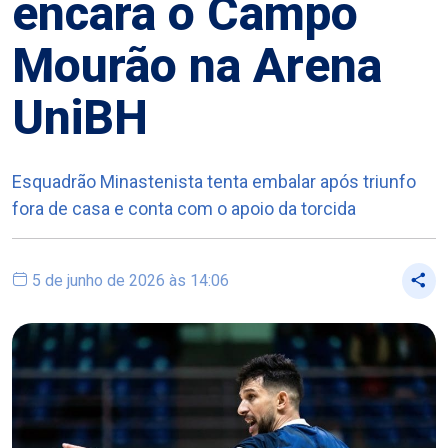
encara o Campo
Mourão na Arena
UniBH
Esquadrão Minastenista tenta embalar após triunfo
fora de casa e conta com o apoio da torcida
5 de junho de 2026 às 14:06