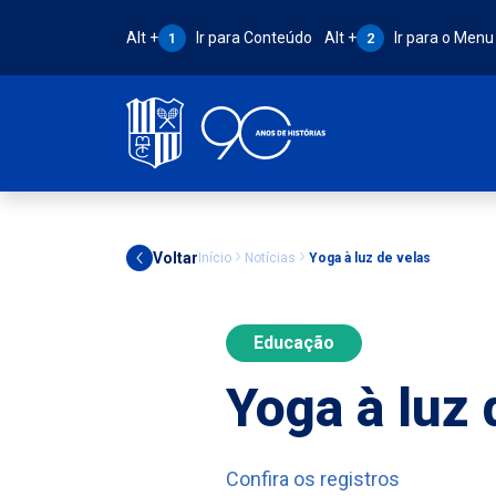
Atalho Alt + 1:
Atalho Alt + 2:
Alt +
Ir para Conteúdo
Alt +
Ir para o Menu
1
2
Voltar
Início
Notícias
Yoga à luz de velas
Educação
Yoga à luz 
Confira os registros