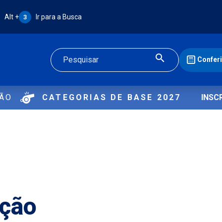
Atalho Alt + 3:
Alt +
Ir para a Busca
3
Confer
Buscar
ÇÃO
CATEGORIAS DE BASE 2027
INSC
Ação