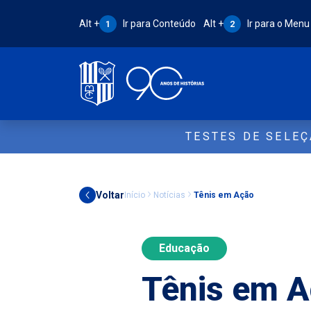
Atalho Alt + 1:
Atalho Alt + 2:
Alt +
Ir para Conteúdo
Alt +
Ir para o Menu
1
2
TESTES DE SELE
Voltar
Início
Notícias
Tênis em Ação
Educação
Tênis em 