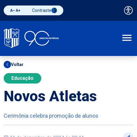
Contraste
Pai
Diminuir fonte
Aumentar fonte
Alternar contraste
A
Voltar
Educação
Novos Atletas
Cerimônia celebra promoção de alunos