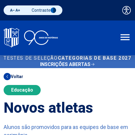
Contraste
Pai
Diminuir fonte
Aumentar fonte
Alternar contraste
A
TESTES DE SELEÇÃO
CATEGORIAS DE BASE 2027
INSCRIÇÕES ABERTAS
Voltar
Educação
Novos atletas
Alunos são promovidos para as equipes de base em