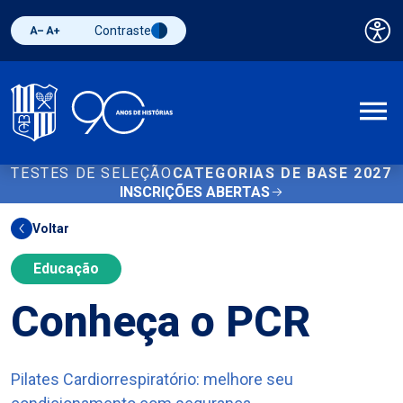
Contraste
Pai
Diminuir fonte
Aumentar fonte
Alternar contraste
A
TESTES DE SELEÇÃO
CATEGORIAS DE BASE 2027
INSCRIÇÕES ABERTAS
Voltar
Educação
Conheça o PCR
Pilates Cardiorrespiratório: melhore seu