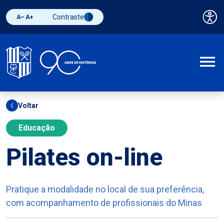
Contraste
Pai
Diminuir fonte
Aumentar fonte
Alternar contraste
A
Voltar
Educação
Pilates on-line
Pratique a modalidade no local de sua preferência,
com acompanhamento de profissionais do Minas