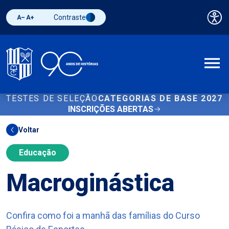
Contraste
Pai
Diminuir fonte
Aumentar fonte
Alternar contraste
A
TESTES DE SELEÇÃO
CATEGORIAS DE BASE 2027
INSCRIÇÕES ABERTAS
Voltar
Educação
Macroginástica
Confira como foi a manhã das famílias do Curso