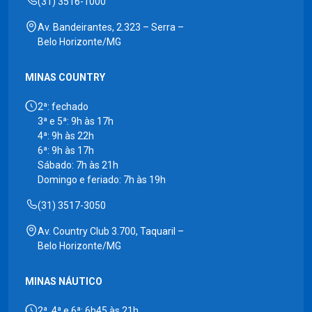
(31) 3516-1000
Av. Bandeirantes, 2.323 – Serra –
Belo Horizonte/MG
MINAS COUNTRY
2ª: fechado
3ª e 5ª: 9h às 17h
4ª: 9h às 22h
6ª: 9h às 17h
Sábado: 7h às 21h
Domingo e feriado: 7h às 19h
(31) 3517-3050
Av. Country Club 3.700, Taquaril –
Belo Horizonte/MG
MINAS NÁUTICO
2ª, 4ª e 6ª: 6h45 às 21h