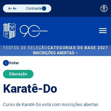
Contraste
Pai
Diminuir fonte
Aumentar fonte
Alternar contraste
A
TESTES DE SELEÇÃO
CATEGORIAS DE BASE 2027
INSCRIÇÕES ABERTAS
Voltar
Educação
Karatê-Do
Curso de Karatê-Do está com inscrições abertas