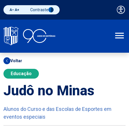
Contraste
Pai
Diminuir fonte
Aumentar fonte
Alternar contraste
A
Voltar
Educação
Judô no Minas
Alunos do Curso e das Escolas de Esportes em
eventos especiais