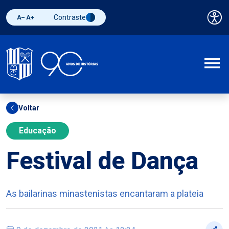
Contraste
Pai
Diminuir fonte
Aumentar fonte
Alternar contraste
A
Voltar
Educação
Festival de Dança
As bailarinas minastenistas encantaram a plateia