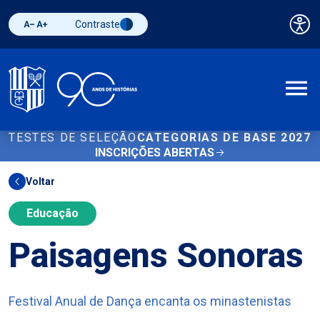
Contraste
Pai
Diminuir fonte
Aumentar fonte
Alternar contraste
A
TESTES DE SELEÇÃO
CATEGORIAS DE BASE 2027
INSCRIÇÕES ABERTAS
Voltar
Educação
Paisagens Sonoras
Festival Anual de Dança encanta os minastenistas