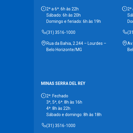
2ª a 6ª: 6h às 22h
2ª 
Sábado: 6h às 20h
Sá
Domingo e feriado: 6h às 19h
Do
(31) 3516-1000
(3
Rua da Bahia, 2.244 – Lourdes –
Av
Belo Horizonte/MG
Be
MINAS SERRA DEL REY
2ª: Fechado
3ª, 5ª, 6ª: 8h às 16h
4ª: 8h às 22h
Sábado e domingo: 8h às 18h
(31) 3516-1000