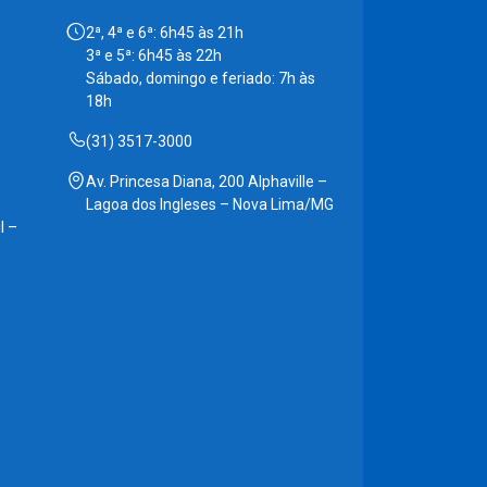
2ª, 4ª e 6ª: 6h45 às 21h
3ª e 5ª: 6h45 às 22h
Sábado, domingo e feriado: 7h às
18h
(31) 3517-3000
Av. Princesa Diana, 200 Alphaville –
Lagoa dos Ingleses – Nova Lima/MG
l –