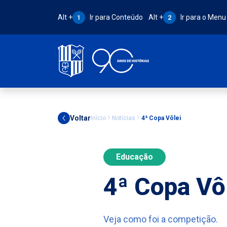
Atalho Alt + 1:
Atalho Alt + 2:
Alt +
Ir para Conteúdo
Alt +
Ir para o Menu
1
2
Voltar
Início
Notícias
4ª Copa Vôlei
Educação
4ª Copa Vô
Veja como foi a competição.