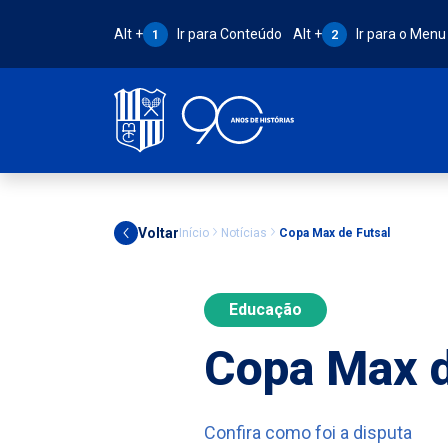
Atalho Alt + 1:
Atalho Alt + 2:
Alt +
Ir para Conteúdo
Alt +
Ir para o Menu
1
2
Voltar
Início
Notícias
Copa Max de Futsal
Educação
Copa Max d
Confira como foi a disputa