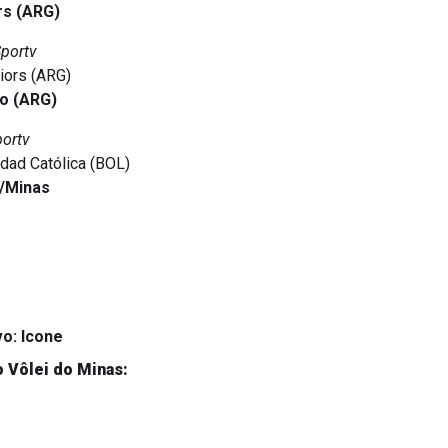
rs (ARG)
Sportv
niors (ARG)
zo (ARG)
portv
idad Católica (BOL)
é/Minas
vo:
Icone
o Vôlei do Minas: