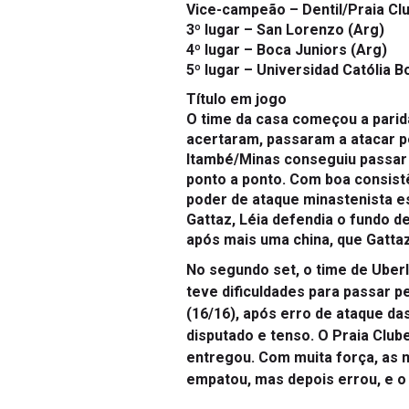
Vice-campeão –
Dentil/Praia Cl
3º lugar –
San Lorenzo (Arg)
4º lugar –
Boca Juniors (Arg)
5º lugar –
Universidad Católia Bo
Título em jogo
O time da casa começou a parida
acertaram, passaram a atacar pe
Itambé/Minas conseguiu passar à 
ponto a ponto. Com boa consistê
poder de ataque minastenista es
Gattaz, Léia defendia o fundo de
após mais uma china, que Gattaz
No segundo set, o time de Uberl
teve dificuldades para passar p
(16/16), após erro de ataque da
disputado e tenso. O Praia Club
entregou. Com muita força, as m
empatou, mas depois errou, e o 
O terceiro set foi diferente dos