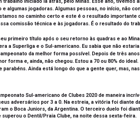
 e algumas jogadoras. Algumas pessoas, no início, não c
stamos no caminho certo e este é o resultado importante d
nossa comissão técnica e às jogadoras. É o resultado do tra
u primeiro título após o seu retorno às quadras e ao Minas
era a Superliga e o Sul-americano. Eu sabia que não estar
campeonato da melhor forma possível. Depois de três anos 
r forma e, ainda, não chegou. Estou a 70 ou 80% do ideal. 
e parabéns. Ainda está longo do que a gente quer, mas, na
mpeonato Sul-americano de Clubes 2020 de maneira incríve
s adversários por 3 a 0. Na estreia, a vitória foi diante da
am o Boca Juniors, da Argentina. O terceiro duelo foi diant
e superou o Dentil/Praia Clube, na noite dessa sexta-feira.