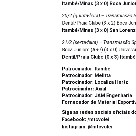
Itambé/Minas (3 x 0) Boca Junio
20/2 (quinta-feira) – Transmissão 
Dentil/Praia Clube (3 x 2) Boca Ju
Itambé/Minas (3 x 0) San Loren
21/2 (sexta-feira) – Transmissão S
Boca Juniors (ARG) (3 x 0) Univers
Dentil/Praia Clube (0 x 3) Itamb
Patrocinador:
Itambé
Patrocinador:
Melitta
Patrocinador:
Localiza Hertz
Patrocinador:
Axial
Patrocinador:
JAM Engenharia
Fornecedor de Material Esporti
Siga as redes sociais oficiais d
Facebook:
/mtcvolei
Instagram:
@mtcvolei