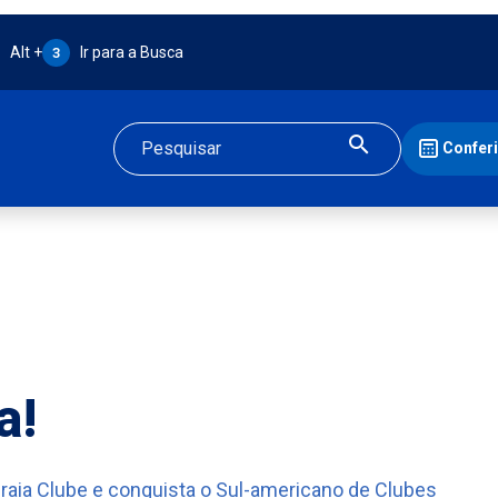
Atalho Alt + 3:
Alt +
Ir para a Busca
3
Confer
Buscar
a!
raia Clube e conquista o Sul-americano de Clubes