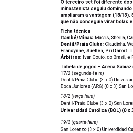
minastenista seguiu dominando 
ampliaram a vantagem (18/13). S
que não conseguia virar bolas e
Ficha técnica
Itambé/Minas:
Macrís, Sheilla, Ca
Dentil/Praia Clube:
Claudinha, Wa
Francynne, Suellen, Pri Daroit
.
T
Árbitros:
Ivan Couto, do Brasil, e
Tabela de jogos – Arena Sabiazi
17/2 (segunda-feira)
Dentil/Praia Clube (3 x 0) Universi
Boca Juniores (ARG) (0 x 3) San L
18/2 (terça-feira)
Dentil/Praia Clube (3 x 0) San Lor
Universidad Católica (BOL) (0 x
19/2 (quarta-feira)
San Lorenzo (3 x 0) Univerdidad Ca