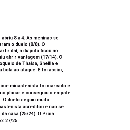
abriu 8 a 4. As meninas se
ram o duelo (8/8). O
tir daí, a disputa ficou no
iu abrir vantagem (17/14). O
queio de Thaisa, Sheilla e
 bola ao ataque. E foi assim,
 time minastenista foi marcado e
s no placar e conseguiu o empate
a. O duelo seguiu muito
nastenista acreditou e não se
da casa (25/24). O Praia
o: 27/25.
e abriu 10 a 7. O time