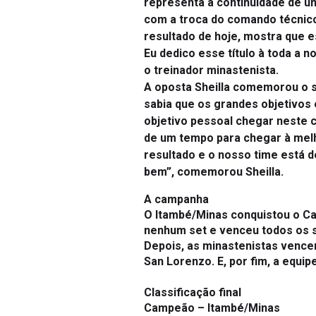
com a troca do comando técnico
resultado de hoje, mostra que e
Eu dedico esse título à toda a 
o treinador minastenista.
A oposta Sheilla comemorou o se
sabia que os grandes objetivos 
objetivo pessoal chegar neste 
de um tempo para chegar à melho
resultado e o nosso time está d
bem”, comemorou Sheilla.
A campanha
O Itambé/Minas conquistou o Ca
nenhum set e venceu todos os seu
Depois, as minastenistas vencer
San Lorenzo. E, por fim, a equip
Classificação final
Campeão –
Itambé/Minas