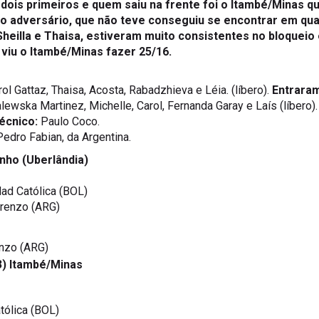
o adversário, que não teve conseguiu se encontrar em qua
heilla e Thaisa, estiveram muito consistentes no bloqueio 
 viu o Itambé/Minas fazer 25/16.
rol Gattaz, Thaisa, Acosta, Rabadzhieva e Léia. (líbero).
Entrara
lewska Martinez, Michelle, Carol, Fernanda Garay e Laís (líbero)
écnico:
Paulo Coco.
 Pedro Fabian, da Argentina.
nho (Uberlândia)
dad Católica (BOL)
orenzo (ARG)
enzo (ARG)
 3) Itambé/Minas
tólica (BOL)