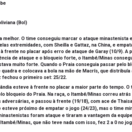
ube
liviana (Bol)
 melhor. O time conseguiu marcar o ataque minastenista e 
las extremidades, com Sheilla e Gattaz, na China, e empata
frente no placar após erro de ataque de Garay (10/9). A par
ncia de ataque e o bloqueio forte, o Itambé/Minas consegu
tava muito forte. Quando o Praia conseguia passar pelo blo
 quadra e colocava a bola na mão de Macrís, que distribuía a
 fechou o primeiro set: 25/22.
ândia esteve à frente no placar a maior parte do tempo. O
elo bloqueio do Praia. Na raça, o Itambé/Minas correu atrá
s adversárias, e passou à frente (19/18), com ace de Thais
e esteve próximo de empatar o jogo (24/23), mas o time mi
inastenistas foram ataque e tiraram a vantagem da equipe 
Itambé/Minas, que não teve nada com isso, fez 2 a 0 no jog
 dois primeiros e quem saiu na frente foi o Itambé/Minas qu