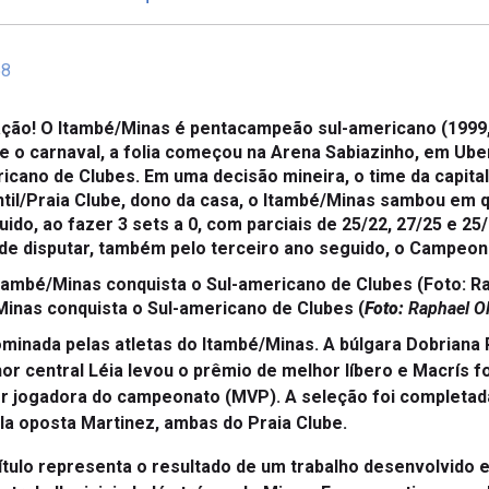
58
ção! O Itambé/Minas é pentacampeão sul-americano (1999, 
re o carnaval, a folia começou na Arena Sabiazinho, em Ube
ano de Clubes. Em uma decisão mineira, o time da capital 
ntil/Praia Clube, dono da casa, o Itambé/Minas sambou em q
do, ao fazer 3 sets a 0, com parciais de 25/22, 27/25 e 25/1
 de disputar, também pelo terceiro ano seguido, o Campeon
Minas conquista o Sul-americano de Clubes (
Foto:
Raphael Ol
minada pelas atletas do Itambé/Minas. A búlgara Dobriana 
hor central Léia levou o prêmio de melhor líbero e Macrís f
hor jogadora do campeonato (MVP). A seleção foi completada
ela oposta Martinez, ambas do Praia Clube.
título representa o resultado de um trabalho desenvolvido e
 trabalho iniciado lá atrás, pelo Minas. Esse ano, tivemo