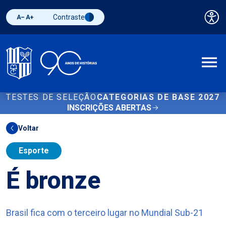
Contraste
Pai
Diminuir fonte
Aumentar fonte
Alternar contraste
A
TESTES DE SELEÇÃO
CATEGORIAS DE BASE 2027
INSCRIÇÕES ABERTAS
Voltar
Esporte
É bronze
Brasil fica com o terceiro lugar no Mundial Sub-21