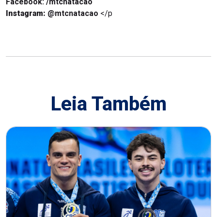
Facebook: /mtcnatacao
Instagram:
@mtcnatacao
</p
Leia Também