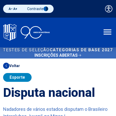
Contraste
Pai
Diminuir fonte
Aumentar fonte
Alternar contraste
A
TESTES DE SELEÇÃO
CATEGORIAS DE BASE 2027
INSCRIÇÕES ABERTAS
Voltar
Esporte
Disputa nacional
Nadadores de vários estados disputam o Brasileiro