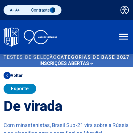
Contraste
Pai
Diminuir fonte
Aumentar fonte
Alternar contraste
A
TESTES DE SELEÇÃO
CATEGORIAS DE BASE 2027
INSCRIÇÕES ABERTAS
Voltar
Esporte
De virada
Com minastenistas, Brasil Sub-21 vira sobre a Rússia