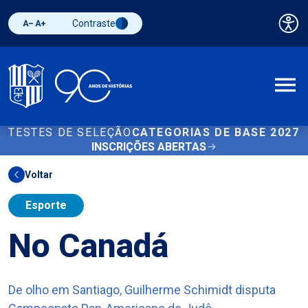
Contraste
Pai
Diminuir fonte
Aumentar fonte
Alternar contraste
A
TESTES DE SELEÇÃO
CATEGORIAS DE BASE 2027
INSCRIÇÕES ABERTAS
Voltar
Esporte
No Canadá
De olho em Santiago, Guilherme Schimidt disputa