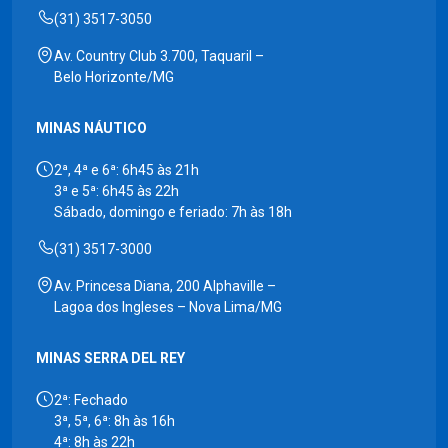
(31) 3517-3050
Av. Country Club 3.700, Taquaril –
Belo Horizonte/MG
MINAS NÁUTICO
2ª, 4ª e 6ª: 6h45 às 21h
3ª e 5ª: 6h45 às 22h
Sábado, domingo e feriado: 7h às 18h
(31) 3517-3000
Av. Princesa Diana, 200 Alphaville –
Lagoa dos Ingleses – Nova Lima/MG
MINAS SERRA DEL REY
2ª: Fechado
3ª, 5ª, 6ª: 8h às 16h
4ª: 8h às 22h