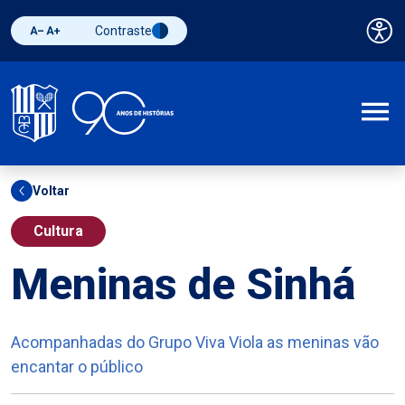
Contraste
Pai
Diminuir fonte
Aumentar fonte
Alternar contraste
A
Voltar
Cultura
Meninas de Sinhá
Acompanhadas do Grupo Viva Viola as meninas vão
encantar o público