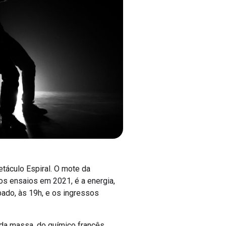
etáculo Espiral. O mote da
s ensaios em 2021, é a energia,
bado, às 19h, e os ingressos
o da massa, do químico francês