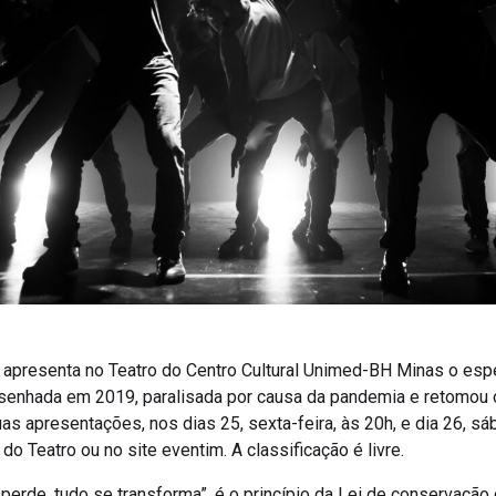
o apresenta no Teatro do Centro Cultural Unimed-BH Minas o esp
senhada em 2019, paralisada por causa da pandemia e retomou o
as apresentações, nos dias 25, sexta-feira, às 20h, e dia 26, sá
do Teatro ou no site eventim. A classificação é livre.
e perde, tudo se transforma”, é o princípio da Lei de conservaçã