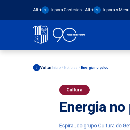
Atalho Alt + 1:
Atalho Alt + 2:
Alt +
Ir para Conteúdo
Alt +
Ir para o Menu
1
2
Voltar
Início
Notícias
Energia no palco
Cultura
Energia no
Espiral, do grupo Cultura do G