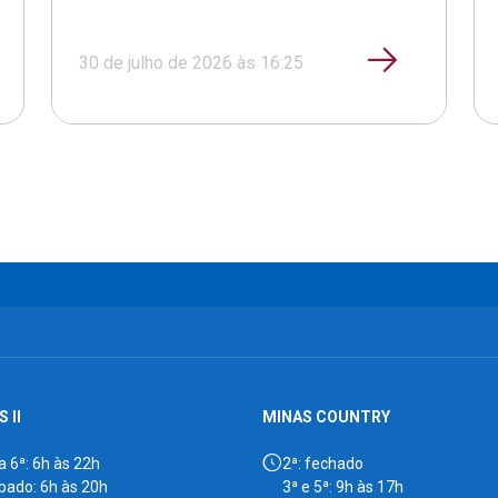
30 de julho de 2026 às 16:25
 II
MINAS COUNTRY
a 6ª: 6h às 22h
2ª: fechado
bado: 6h às 20h
3ª e 5ª: 9h às 17h