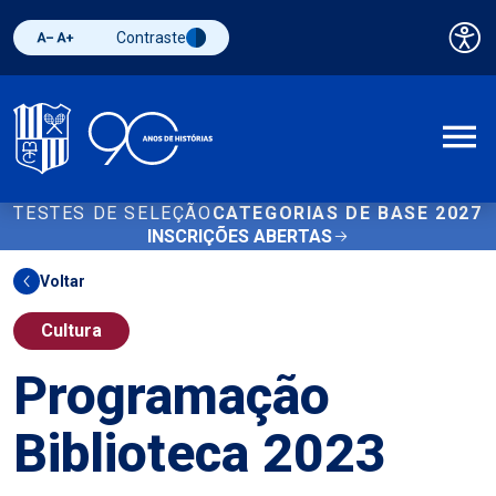
Contraste
Pai
Diminuir fonte
Aumentar fonte
Alternar contraste
A
TESTES DE SELEÇÃO
CATEGORIAS DE BASE 2027
INSCRIÇÕES ABERTAS
Voltar
Cultura
Programação
Biblioteca 2023