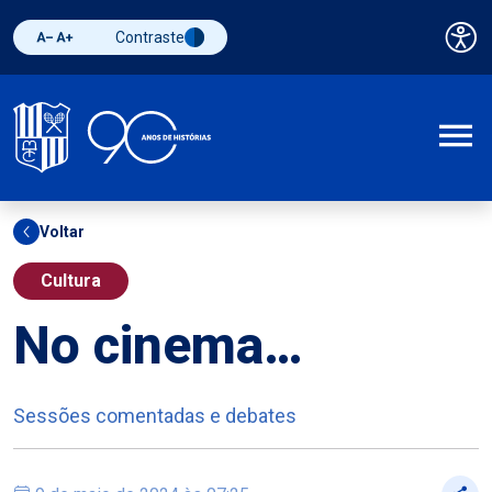
Contraste
Pai
Diminuir fonte
Aumentar fonte
Alternar contraste
A
Voltar
Cultura
No cinema…
Sessões comentadas e debates