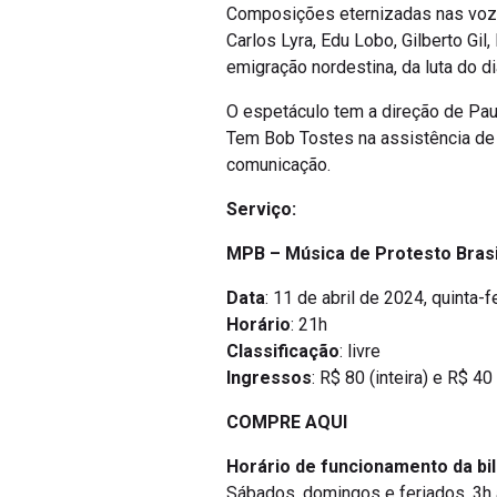
Composições eternizadas nas vozes
Carlos Lyra, Edu Lobo, Gilberto Gi
emigração nordestina, da luta do 
O espetáculo tem a direção de Paul
Tem Bob Tostes na assistência de d
comunicação.
Serviço:
MPB – Música de Protesto Brasi
Data
: 11 de abril de 2024, quinta-f
Horário
: 21h
Classificação
: livre
Ingressos
: R$ 80 (inteira) e R$ 40
COMPRE AQUI
Horário de funcionamento da bil
Sábados, domingos e feriados, 3h a