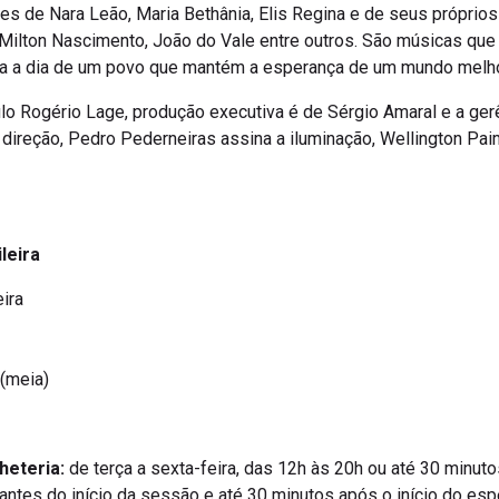
 de Nara Leão, Maria Bethânia, Elis Regina e de seus próprios
l, Milton Nascimento, João do Vale entre outros. São músicas que
dia a dia de um povo que mantém a esperança de um mundo melho
o Rogério Lage, produção executiva é de Sérgio Amaral e a gerê
ireção, Pedro Pederneiras assina a iluminação, Wellington Paim
leira
eira
 (meia)
heteria:
de terça a sexta-feira, das 12h às 20h ou até 30 minuto
ntes do início da sessão e até 30 minutos após o início do esp