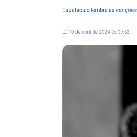
Espetáculo lembra as canções
10 de abril de 2024 às 07:52