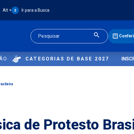
Atalho Alt + 3:
Alt +
Ir para a Busca
3
Confer
Buscar
ÇÃO
CATEGORIAS DE BASE 2027
INSC
asileira
ca de Protesto Brasi