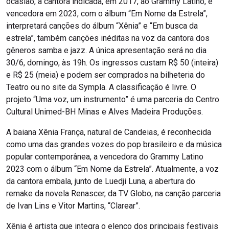
ocasião, a cantora indicada, em 2017, ao Grammy Latino, e
vencedora em 2023, com o álbum “Em Nome da Estrela”,
interpretará canções do álbum “Xênia” e “Em busca da
estrela”, também canções inéditas na voz da cantora dos
gêneros samba e jazz. A única apresentação será no dia
30/6, domingo, às 19h. Os ingressos custam R$ 50 (inteira)
e R$ 25 (meia) e podem ser comprados na bilheteria do
Teatro ou no site da Sympla. A classificação é livre. O
projeto “Uma voz, um instrumento” é uma parceria do Centro
Cultural Unimed-BH Minas e Alves Madeira Produções.
A baiana Xênia França, natural de Candeias, é reconhecida
como uma das grandes vozes do pop brasileiro e da música
popular contemporânea, a vencedora do Grammy Latino
2023 com o álbum “Em Nome da Estrela”. Atualmente, a voz
da cantora embala, junto de Luedji Luna, a abertura do
remake da novela Renascer, da TV Globo, na canção parceria
de Ivan Lins e Vitor Martins, “Clarear”.
Xênia é artista que integra o elenco dos principais festivais