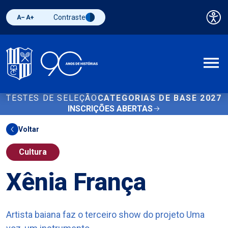
Contraste
Pai
Diminuir fonte
Aumentar fonte
Alternar contraste
A
TESTES DE SELEÇÃO
CATEGORIAS DE BASE 2027
INSCRIÇÕES ABERTAS
Voltar
Cultura
Xênia França
Artista baiana faz o terceiro show do projeto Uma