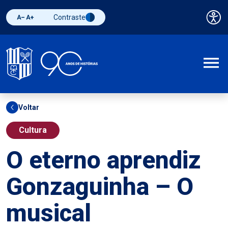
Contraste
Pai
Diminuir fonte
Aumentar fonte
Alternar contraste
A
Voltar
Cultura
O eterno aprendiz
Gonzaguinha – O
musical