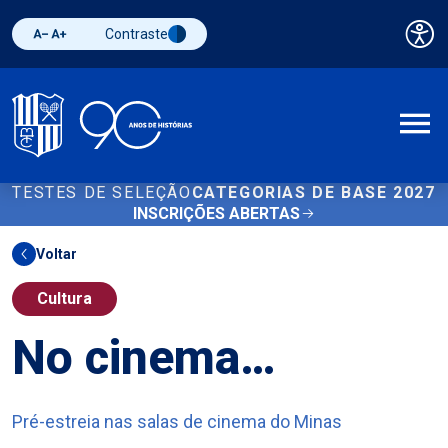
Contraste
Pai
Diminuir fonte
Aumentar fonte
Alternar contraste
A
TESTES DE SELEÇÃO
CATEGORIAS DE BASE 2027
INSCRIÇÕES ABERTAS
Voltar
Cultura
No cinema…
Pré-estreia nas salas de cinema do Minas