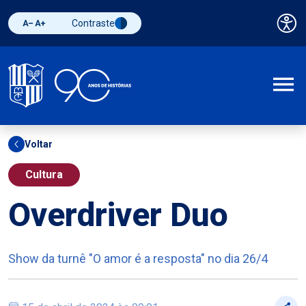
Contraste
Pai
Diminuir fonte
Aumentar fonte
Alternar contraste
A
Voltar
Cultura
Overdriver Duo
Show da turnê "O amor é a resposta" no dia 26/4