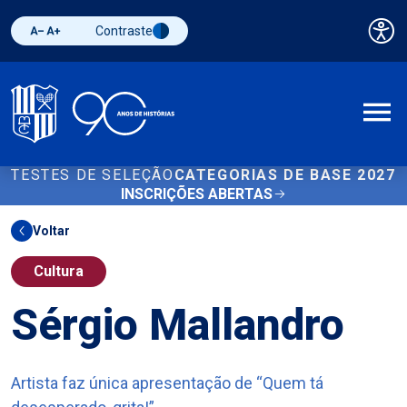
Contraste
Pai
Diminuir fonte
Aumentar fonte
Alternar contraste
A
TESTES DE SELEÇÃO
CATEGORIAS DE BASE 2027
INSCRIÇÕES ABERTAS
Voltar
Cultura
Sérgio Mallandro
Artista faz única apresentação de “Quem tá