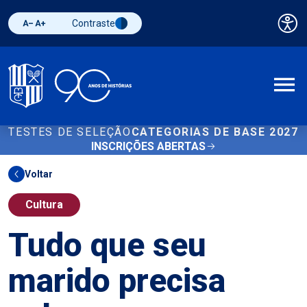
Contraste
Pai
Diminuir fonte
Aumentar fonte
Alternar contraste
A
TESTES DE SELEÇÃO
CATEGORIAS DE BASE 2027
INSCRIÇÕES ABERTAS
Voltar
Cultura
Tudo que seu
marido precisa