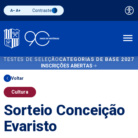
Contraste
Pai
Diminuir fonte
Aumentar fonte
Alternar contraste
A
TESTES DE SELEÇÃO
CATEGORIAS DE BASE 2027
INSCRIÇÕES ABERTAS
Voltar
Cultura
Sorteio Conceição
Evaristo